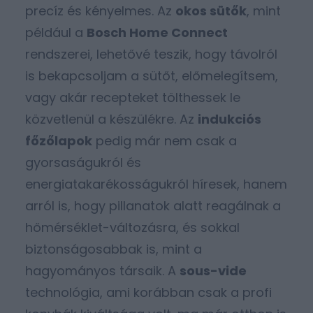
precíz és kényelmes. Az
okos sütők
, mint
például a
Bosch Home Connect
rendszerei, lehetővé teszik, hogy távolról
is bekapcsoljam a sütőt, előmelegítsem,
vagy akár recepteket tölthessek le
közvetlenül a készülékre. Az
indukciós
főzőlapok
pedig már nem csak a
gyorsaságukról és
energiatakarékosságukról híresek, hanem
arról is, hogy pillanatok alatt reagálnak a
hőmérséklet-változásra, és sokkal
biztonságosabbak is, mint a
hagyományos társaik. A
sous-vide
technológia, ami korábban csak a profi