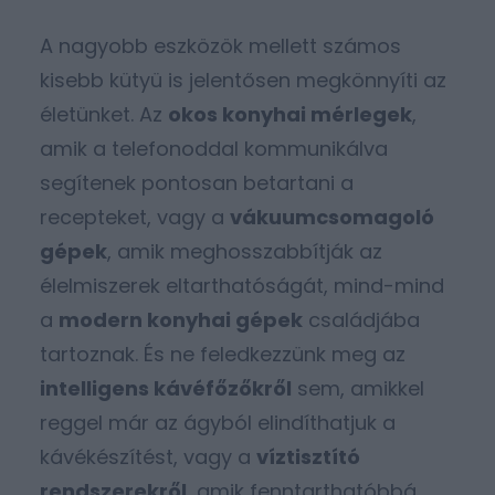
A nagyobb eszközök mellett számos
kisebb kütyü is jelentősen megkönnyíti az
életünket. Az
okos konyhai mérlegek
,
amik a telefonoddal kommunikálva
segítenek pontosan betartani a
recepteket, vagy a
vákuumcsomagoló
gépek
, amik meghosszabbítják az
élelmiszerek eltarthatóságát, mind-mind
a
modern konyhai gépek
családjába
tartoznak. És ne feledkezzünk meg az
intelligens kávéfőzőkről
sem, amikkel
reggel már az ágyból elindíthatjuk a
kávékészítést, vagy a
víztisztító
rendszerekről
, amik fenntarthatóbbá