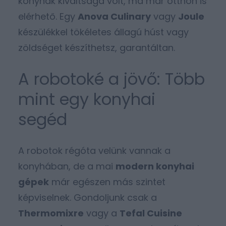
konyhák kiváltsága volt, ma már otthon is
elérhető. Egy
Anova Culinary
vagy
Joule
készülékkel tökéletes állagú húst vagy
zöldséget készíthetsz, garantáltan.
A robotoké a jövő: Több
mint egy konyhai
segéd
A robotok régóta velünk vannak a
konyhában, de a mai
modern konyhai
gépek
már egészen más szintet
képviselnek. Gondoljunk csak a
Thermomixre
vagy a
Tefal Cuisine