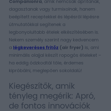
Companionra
, amik nemcsak aprítanak,
dagasztanak vagy turmixolnak, hanem
beépített receptekkel és lépésről lépésre
útmutatókkal segítenek a
legbonyolultabb ételek elkészítésében is.
Nekem személy szerint nagy kedvencem
a
légkeveréses fritőz
(air fryer)
is, ami
minimális olajjal készít ropogós ételeket –
ha eddig ódzkodtál tőle, érdemes
kipróbálni, meglepően sokoldalú!
Kiegészítők, amik
tényleg megérik: Apró,
de fontos innovációk