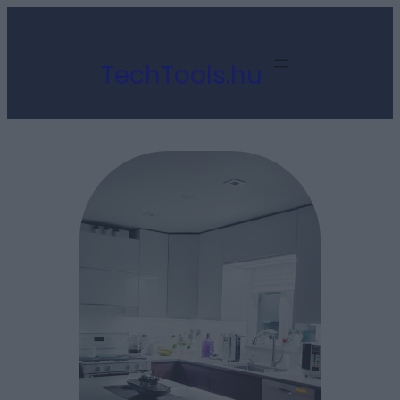
Ugrás
a
TechTools.hu
tartalomhoz