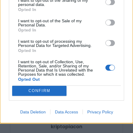
I want to opt-out of the Sharing of my
personal data.
Opted In
I want to opt-out of the Sale of my
Personal Data.
Opted In
Hogyan hat a mesterséges intelligencia a…
I want to opt-out of processing my
Personal Data for Targeted Advertising.
Opted In
I want to opt-out of Collection, Use,
Retention, Sale, and/or Sharing of my
Personal Data that Is Unrelated with the
Purposes for which it was collected.
Opted Out
CONFIRM
Data Deletion
Data Access
Privacy Policy
A Binance története és helyzete a
kriptopiacon