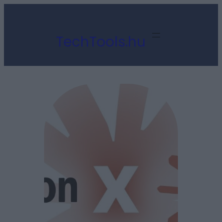
Ugrás
a
TechTools.hu
tartalomhoz