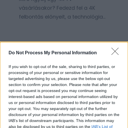
vásárlásakor? Fedezd fel a 4K
felbontás előnyeit, a technológia
használatát és a különbségeket a
8K-hoz képest.
Do Not Process My Personal Information
If you wish to opt-out of the sale, sharing to third parties, or
processing of your personal or sensitive information for
targeted advertising by us, please use the below opt-out
section to confirm your selection. Please note that after your
opt-out request is processed you may continue seeing
interest-based ads based on personal information utilized by
us or personal information disclosed to third parties prior to
Mikor jelent meg az
your opt-out. You may separately opt-out of the further
disclosure of your personal information by third parties on the
iPhone 16? Az
IAB’s list of downstream participants. This information may
also be disclosed by us to third parties on the
IAB’s List of