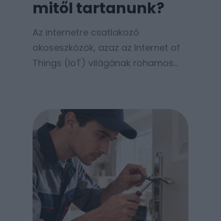
mitől tartanunk?
Az internetre csatlakozó
okoseszközök, azaz az Internet of
Things (IoT) világának rohamos
térnyerése alapjaiban változtatta
meg otthoni kényelmünket és
hatékonyságunkat. Míg néhány éve
csak az okostelefonunk és a
számítógépünk kért hozzáférést a
hálózatunkhoz, ma már az
okosporszívótól kezdve az
intelligens világításon át a
biztonsági kamerákig szinte
minden kommunikál a külvilággal.