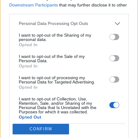
ikonikus telefon
Downstream Participants
that may further disclose it to other
megjelenési
third parties.
dátuma
Personal Data Processing Opt Outs
I want to opt-out of the Sharing of my
Fedezd fel az iPhone 16
personal data.
Opted In
megjelenésének pontos dátumát
I want to opt-out of the Sale of my
régiónként, és azt is, mikor
Personal Data.
Opted In
jelentette be az Apple a modellt.
I want to opt-out of processing my
Personal Data for Targeted Advertising.
Opted In
I want to opt-out of Collection, Use,
Retention, Sale, and/or Sharing of my
Personal Data that Is Unrelated with the
Purposes for which it was collected.
Opted Out
CONFIRM