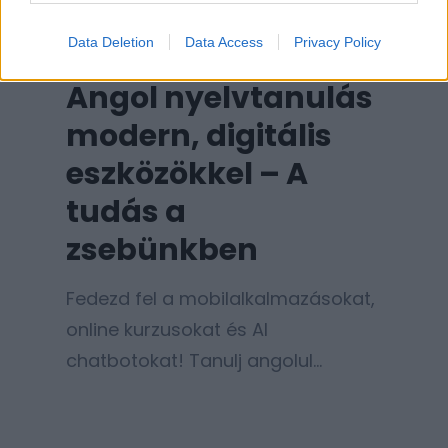
Data Deletion
Data Access
Privacy Policy
Angol nyelvtanulás
modern, digitális
eszközökkel – A
tudás a
zsebünkben
Fedezd fel a mobilalkalmazásokat,
online kurzusokat és AI
chatbotokat! Tanulj angolul
hatékonyan, élvezetesen a modern
digitális eszközökkel.