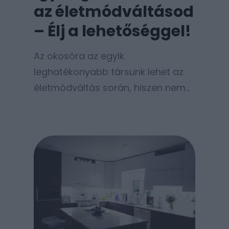
az életmódváltásod
– Élj a lehetőséggel!
Az okosóra az egyik
leghatékonyabb társunk lehet az
életmódváltás során, hiszen nem
csupán egy divatos kiegészítő,
hanem egy személyi edző, egy
egészségügyi asszisztens és egy
motivációs tréner is egyben,
mindez a csuklónkon viselve.