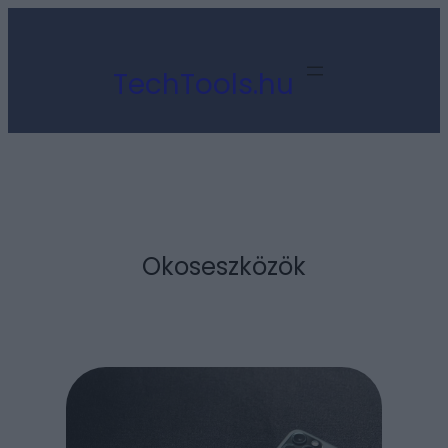
Ugrás
a
TechTools.hu
tartalomhoz
Okoseszközök