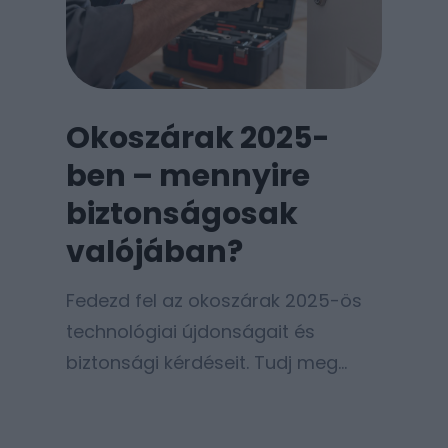
Ez a technológiai robbanás
azonban…
Okoszárak 2025-
ben – mennyire
biztonságosak
valójában?
Fedezd fel az okoszárak 2025-ös
technológiai újdonságait és
biztonsági kérdéseit. Tudj meg
többet az okoszárak előnyeiről és
a profi zárszerelés szerepéről!