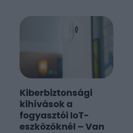
iPhone-okon.
Kiberbiztonsági
kihívások a
fogyasztói IoT-
eszközöknél – Van