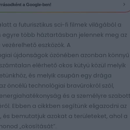
forrásodként a Google-ben!
t a futurisztikus sci-fi filmek világából a
s egyre több háztartásban jelennek meg az
is vezérelhető eszközök. A
giai újdonságok özönében azonban könnyű
 számtalan elérhető okos kütyü közül melyik
letünkhöz, és melyik csupán egy drága
az öncélú technológiai bravúrokról szól,
 energiahatékonyság és a személyre szabot
ről. Ebben a cikkben segítünk eligazodni az
 és bemutatjuk azokat a területeket, ahol a
honod „okosítását”.