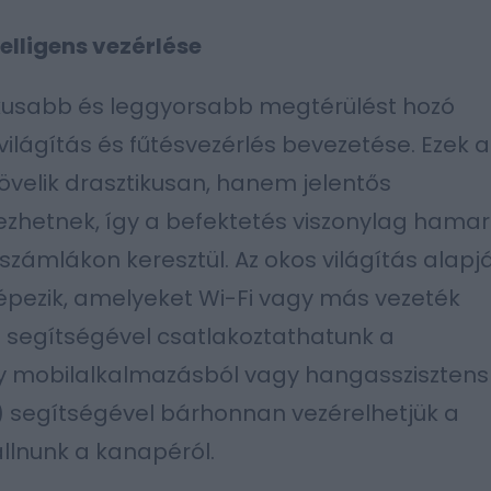
telligens vezérlése
ikusabb és leggyorsabb megtérülést hozó
 világítás és fűtésvezérlés bevezetése. Ezek a
velik drasztikusan, hanem jelentős
zhetnek, így a befektetés viszonylag hamar
számlákon keresztül. Az okos világítás alapj
képezik, amelyeket Wi-Fi vagy más vezeték
e) segítségével csatlakoztathatunk a
y mobilalkalmazásból vagy hangasszisztens
a) segítségével bárhonnan vezérelhetjük a
állnunk a kanapéról.