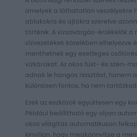
A biztonsági rendszer szerves részét
amelyek a láthatatlan veszélyekre hí
ablakokra és ajtókra szerelve azonnal
történik. A vízszivárgás-érzékelők
vízvezetékek közelében elhelyezve 
menthetnek egy esetleges csőtörés
vízkárokat. Az okos füst- és szén-
adnak le hangos riasztást, hanem a 
különösen fontos, ha nem tartózkod
Ezek az eszközök együttesen egy kom
Például beállítható egy olyan automa
okos világítás automatikusan felkapc
kinyíljon, hogy megkönnyítse a mene