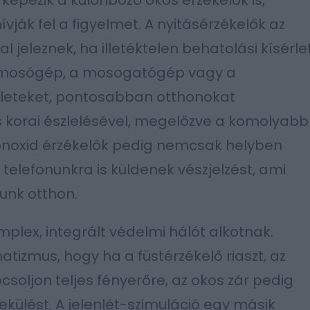
 képezik a különböző okos érzékelők is,
vják fel a figyelmet. A nyitásérzékelők az
 jeleznek, ha illetéktelen behatolási kísérle
 a mosógép, a mosogatógép vagy a
életeket, pontosabban otthonokat
 korai észlelésével, megelőzve a komolyabb
monoxid érzékelők pedig nemcsak helyben
telefonunkra is küldenek vészjelzést, ami
unk otthon.
plex, integrált védelmi hálót alkotnak.
tizmus, hogy ha a füstérzékelő riaszt, az
soljon teljes fényerőre, az okos zár pedig
külést. A jelenlét-szimuláció egy másik