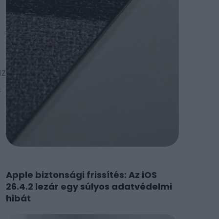
az
s
a
Apple biztonsági frissítés: Az iOS
26.4.2 lezár egy súlyos adatvédelmi
hibát