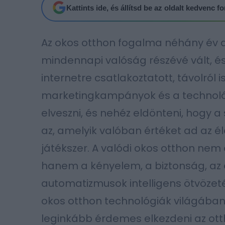
Kattints ide, és állítsd be az oldalt kedvenc 
Az okos otthon fogalma néhány év alat
mindennapi valóság részévé vált, é
internetre csatlakoztatott, távolról 
marketingkampányok és a technoló
elveszni, és nehéz eldönteni, hogy a
az, amelyik valóban értéket ad az é
játékszer. A valódi okos otthon nem 
hanem a kényelem, a biztonság, az
automatizmusok intelligens ötvözeté
okos otthon technológiák világában,
leginkább érdemes elkezdeni az ott