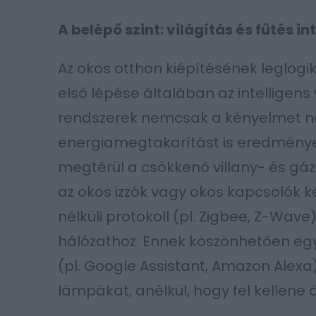
A belépő szint: világítás és fűtés in
Az okos otthon kiépítésének leglog
első lépése általában az intelligens
rendszerek nemcsak a kényelmet nö
energiamegtakarítást is eredménye
megtérül a csökkenő villany- és gáz
az okos izzók vagy okos kapcsolók 
nélküli protokoll (pl. Zigbee, Z-Wav
hálózathoz. Ennek köszönhetően eg
(pl. Google Assistant, Amazon Alex
lámpákat, anélkül, hogy fel kellene 