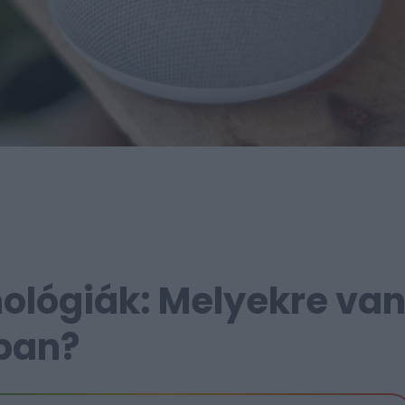
ológiák: Melyekre va
ban?