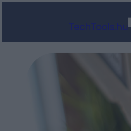
Ugrás
a
TechTools.hu
tartalomhoz