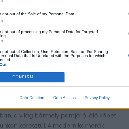
In
llemes meleget tartunk. Az okos fűtési
t kímélik, de a környezettudatos
o opt-out of the Sale of my Personal Data.
In
, hogy csökkentik az otthonunk ökológiai
to opt-out of processing my Personal Data for Targeted
tás és a fűtés, a leginkább kézzelfogható
ing.
In
dulópontot jelentenek az okos otthonnal való
o opt-out of Collection, Use, Retention, Sale, and/or Sharing
ersonal Data that Is Unrelated with the Purposes for which it
lected.
Out
CONFIRM
i igény, az okos technológiák pedig soha
a vagyon- és személyvédelem területén. Az
Data Deletion
Data Access
Privacy Policy
özponti elemei az okos kamerák, amelyek
ban, a világ bármely pontjáról élő képet
nunkon keresztül. A modern kamerák