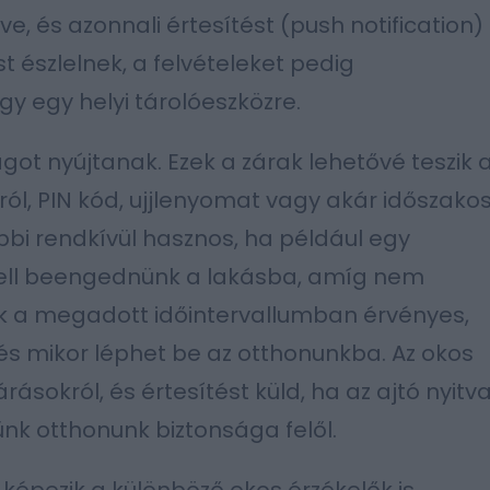
, és azonnali értesítést (push notification)
t észlelnek, a felvételeket pedig
gy egy helyi tárolóeszközre.
got nyújtanak. Ezek a zárak lehetővé teszik 
ról, PIN kód, ujjlenyomat vagy akár időszako
óbbi rendkívül hasznos, ha például egy
ell beengednünk a lakásba, amíg nem
sak a megadott időintervallumban érvényes,
ki és mikor léphet be az otthonunkba. Az okos
árásokról, és értesítést küld, ha az ajtó nyitv
nk otthonunk biztonsága felől.