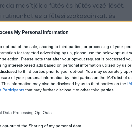
adalmasítják a fűtés és hűtés vezérlését.
rutinunkat és a fűtési szokásainkat, és
mérsékletet a maximális kényelem és a
ocess My Personal Information
ben. Az okos termosztát tudja, mikor nem
 GPS jele alapján), és ilyenkor
to opt-out of the sale, sharing to third parties, or processing of your per
formation for targeted advertising by us, please use the below opt-out s
t, majd a hazaérkezésünk előtt időben
r selection. Please note that after your opt-out request is processed y
eing interest-based ads based on personal information utilized by us or
 fogadjon. A mobilalkalmazáson keresztül
disclosed to third parties prior to your opt-out. You may separately opt-
a hőmérsékletet, ami rendkívül hasznos lehet
losure of your personal information by third parties on the IAB’s list of
. This information may also be disclosed by us to third parties on the
IA
 korábban érkezünk haza.
Participants
that may further disclose it to other third parties.
zérlésre is képesek okos radiátorszelepek
l Data Processing Opt Outs
zik, hogy minden helyiségben külön-külön
Így nem kell feleslegesen fűteni a
o opt-out of the Sharing of my personal data.