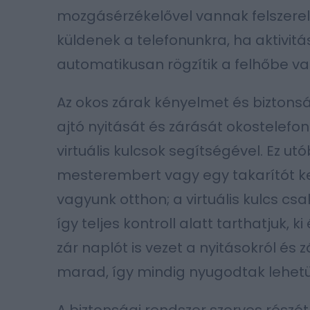
mozgásérzékelővel vannak felszerelve
küldenek a telefonunkra, ha aktivitás
automatikusan rögzítik a felhőbe va
Az okos zárak kényelmet és biztonsá
ajtó nyitását és zárását okostelefon
virtuális kulcsok segítségével. Ez ut
mesterembert vagy egy takarítót k
vagyunk otthon; a virtuális kulcs c
így teljes kontroll alatt tarthatjuk, 
zár naplót is vezet a nyitásokról és z
marad, így mindig nyugodtak lehetü