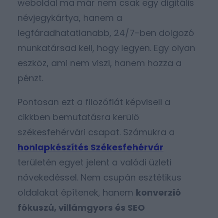
weboldal ma már nem csak egy digitális
névjegykártya, hanem a
legfáradhatatlanabb, 24/7-ben dolgozó
munkatársad kell, hogy legyen. Egy olyan
eszköz, ami nem viszi, hanem hozza a
pénzt.
Pontosan ezt a filozófiát képviseli a
cikkben bemutatásra kerülő
székesfehérvári csapat. Számukra a
honlapkészítés Székesfehérvár
területén egyet jelent a valódi üzleti
növekedéssel. Nem csupán esztétikus
oldalakat építenek, hanem
konverzió
fókuszú, villámgyors és SEO