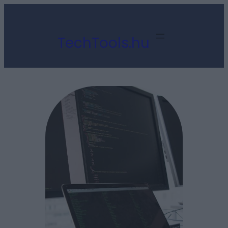
Ugrás
a
TechTools.hu
tartalomhoz