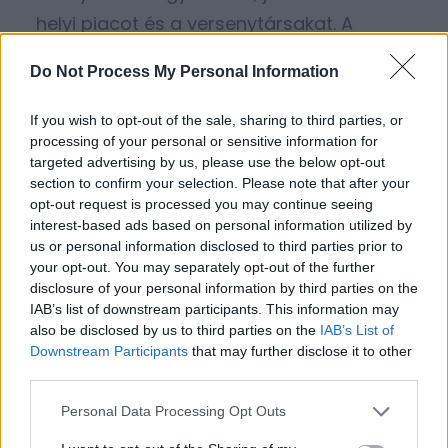
helyi piacot és a versenytársakat. A
weboldalkeszites-szekesfehervar.hu
Do Not Process My Personal Information
csapata ezt a helyi jelenlétet kombinálja a
nemzetközi szintű technológiai tudással.
If you wish to opt-out of the sale, sharing to third parties, or
processing of your personal or sensitive information for
targeted advertising by us, please use the below opt-out
Drágább egy ilyen
section to confirm your selection. Please note that after your
opt-out request is processed you may continue seeing
modern technológiákkal
interest-based ads based on personal information utilized by
készült weboldal?
us or personal information disclosed to third parties prior to
your opt-out. You may separately opt-out of the further
disclosure of your personal information by third parties on the
IAB’s list of downstream participants. This information may
Nem feltétlenül. Hosszú távon pedig
also be disclosed by us to third parties on the
IAB’s List of
kifejezetten olcsóbb. Egy gyors, jól
Downstream Participants
that may further disclose it to other
third parties.
optimalizált weboldal több ügyfelet hoz,
és kevesebb karbantartást igényel. A
Personal Data Processing Opt Outs
befektetés sokkal gyorsabban megtérül,