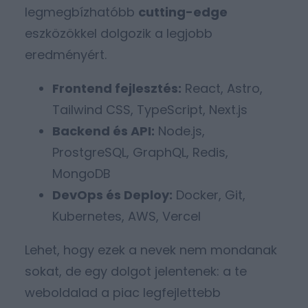
legmegbízhatóbb
cutting-edge
eszközökkel dolgozik a legjobb
eredményért.
Frontend fejlesztés:
React, Astro,
Tailwind CSS, TypeScript, Next.js
Backend és API:
Node.js,
ProstgreSQL, GraphQL, Redis,
MongoDB
DevOps és Deploy:
Docker, Git,
Kubernetes, AWS, Vercel
Lehet, hogy ezek a nevek nem mondanak
sokat, de egy dolgot jelentenek: a te
weboldalad a piac legfejlettebb