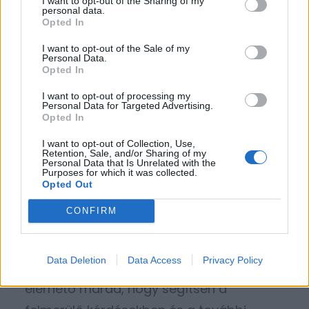
I want to opt-out of the Sharing of my
personal data.
mint egy elavult, lassú oldal esetében.
Opted In
I want to opt-out of the Sale of my
Mi történik, ha elkészült a
Personal Data.
Opted In
weboldal? Kapok
I want to opt-out of processing my
segítséget a
Personal Data for Targeted Advertising.
Opted In
használatához?
I want to opt-out of Collection, Use,
Retention, Sale, and/or Sharing of my
Personal Data that Is Unrelated with the
Purposes for which it was collected.
Természetesen. A fejlesztési folyamat
Opted Out
része az oktatás is, ahol megmutatják,
CONFIRM
hogyan kezeld az oldalad adminisztrációs
felületét, hogyan tölts fel új tartalmakat. A
Data Deletion
Data Access
Privacy Policy
csapat a weboldal élesítése után is
elérhető marad, hogy segítsen a