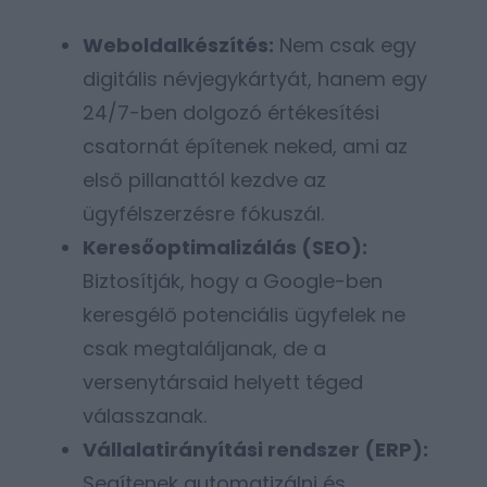
Weboldalkészítés:
Nem csak egy
digitális névjegykártyát, hanem egy
24/7-ben dolgozó értékesítési
csatornát építenek neked, ami az
első pillanattól kezdve az
ügyfélszerzésre fókuszál.
Keresőoptimalizálás (SEO):
Biztosítják, hogy a Google-ben
keresgélő potenciális ügyfelek ne
csak megtaláljanak, de a
versenytársaid helyett téged
válasszanak.
Vállalatirányítási rendszer (ERP):
Segítenek automatizálni és