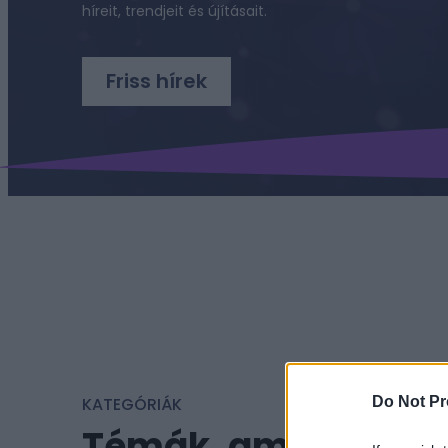
híreit, trendjeit és újításait.
Friss hírek
KATEGÓRIÁK
Do Not Pr
Témák, amikkel a