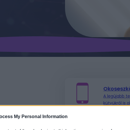
Okoseszk
A legújabb t
kütyükről is 
ocess My Personal Information
Mesterség