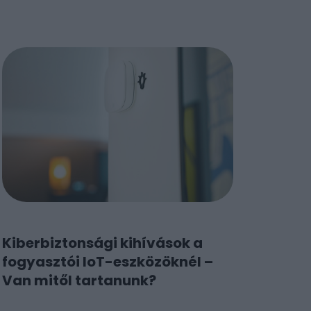
Kiberbiztonsági kihívások a
fogyasztói IoT-eszközöknél –
Van mitől tartanunk?