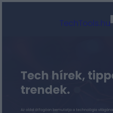
Ugrás
a
TechTools.hu
tartalomhoz
Tech hírek, tipp
trendek.
Az oldal átfogóan bemutatja a technológia világána