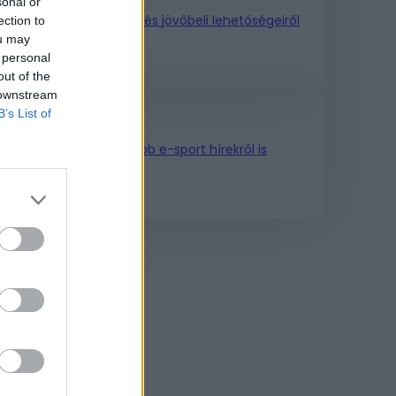
sonal or
éseiről, felhasználásáról és jövőbeli lehetőségeiről
ection to
ou may
 personal
out of the
 downstream
B’s List of
onzolokról és a legfrissebb e-sport hírekről is
rtalmakat.
fronton