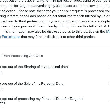
to opt-out of the sale, sharing to third parties, or processing of your per
Az AI fejleszt
formation for targeted advertising by us, please use the below opt-out s
álkozhatsz
r selection. Please note that after your opt-out request is processed y
is olvashatsz.
eing interest-based ads based on personal information utilized by us or
disclosed to third parties prior to your opt-out. You may separately opt-
losure of your personal information by third parties on the IAB’s list of
. This information may also be disclosed by us to third parties on the
IA
Gaming
Participants
that may further disclose it to other third parties.
Játékokról, k
taláhatsz ta
l Data Processing Opt Outs
o opt-out of the Sharing of my personal data.
In
o opt-out of the Sale of my Personal Data.
ssebb cikkek, hírek tech 
In
to opt-out of processing my Personal Data for Targeted
ing.
In