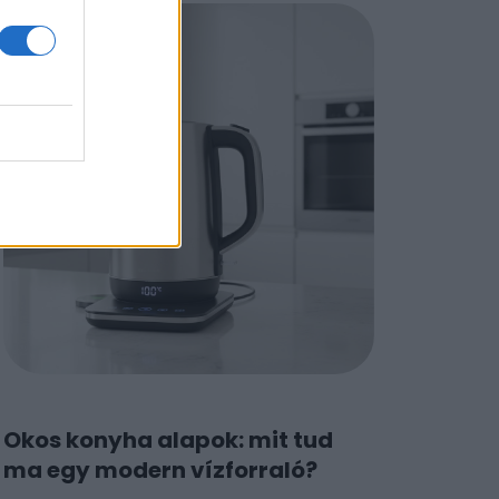
Okos konyha alapok: mit tud
ma egy modern vízforraló?