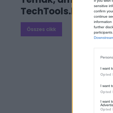
If you wish 
sensitive in
TechTools.hu-n tal
confirm you
continue se
information 
further disc
Összes cikk
participants
Downstream 
Persona
I want t
Opted 
I want t
Legfri
Opted 
I want 
Advertis
Opted 