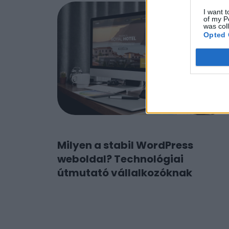
I want t
of my P
was col
Opted 
Milyen a stabil WordPress
weboldal? Technológiai
útmutató vállalkozóknak