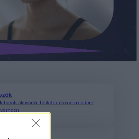
özök
elefonok, okosórák, tabletek és más modern
olvashatsz.
es intelligencia