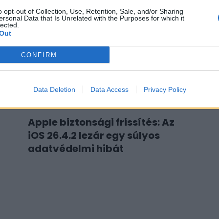
o opt-out of Collection, Use, Retention, Sale, and/or Sharing
ersonal Data that Is Unrelated with the Purposes for which it
lected.
Out
CONFIRM
Data Deletion
Data Access
Privacy Policy
Apple biztonsági frissítés: Az
iOS 26.4.2 lezár egy súlyos
adatvédelmi hibát